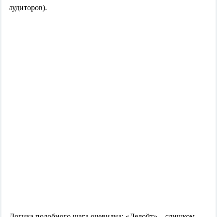
аудиторов).
Логика подобного шага очевидна: «Делойт» – слишком