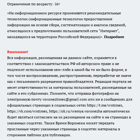
Ограничение по возрасту: 16+
«На информационном ресурсе применяются рекомендательные
технологии (информационные технологии предоставления
информации на основе сбора, систематизации и анализа сведений,
относящихся к предпочтениям пользователей сети "Интернет",
находящихся на территории Российской Федерации)».
Подробнее
Внимание!
Вся информация, размещенная на данном сайте, охраняется в
соответствии с законодательством РФ об авторском праве и не
подлежит использованию кем-либо в какой бы то ни было форме, в
том числе воспроизведению, распространению, переработке не иначе
как с письменного разрешения правообладателя. Редакция портала не
несет ответственности за материалы пользователей, размещенные на
сайте и его субдоменах. Помните, что отправка фотографии на
электронную почту voroneztimes@gmail.com или же в сообщениях для
официальных страницах в социальных сетях
https://t.me/vrntimes
,
https://vk.com/vrntimes
,
https://ok.ru/vremya.voronezha
автоматически
будет являться согласием на их размещение на сайте и на страницах в
указанных соцсетях. Также Время Воронежа может передать
присланные через указанные страницы в соцсетях материалы в
сторонние паблики для публикации.