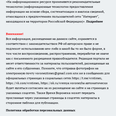
«На информационном ресурсе применяются рекомендательные
технологии (информационные технологии предоставления
информации на основе сбора, систематизации и анализа сведений,
относящихся к предпочтениям пользователей сети "Интернет",
находящихся на территории Российской Федерации)».
Подробнее
Внимание!
Вся информация, размещенная на данном сайте, охраняется в
соответствии с законодательством РФ об авторском праве и не
подлежит использованию кем-либо в какой бы то ни было форме, в
том числе воспроизведению, распространению, переработке не иначе
как с письменного разрешения правообладателя. Редакция портала не
несет ответственности за материалы пользователей, размещенные на
сайте и его субдоменах. Помните, что отправка фотографии на
электронную почту voroneztimes@gmail.com или же в сообщениях для
официальных страницах в социальных сетях
https://t.me/vrntimes
,
https://vk.com/vrntimes
,
https://ok.ru/vremya.voronezha
автоматически
будет являться согласием на их размещение на сайте и на страницах в
указанных соцсетях. Также Время Воронежа может передать
присланные через указанные страницы в соцсетях материалы в
сторонние паблики для публикации.
Политика обработки персональных данных