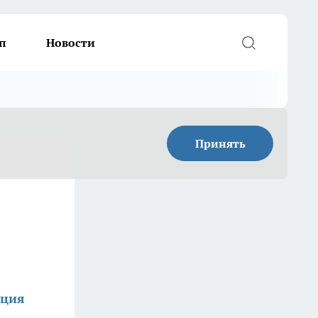
п
Новости
Принять
кция