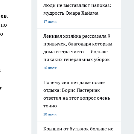
люди не выставляют напоказ:
мудрость Омара Хайяма
еев
.
17 июля
 по
ую
Ленивая хозяйка рассказала 9
привычек, благодаря которым
дома всегда чисто — больше
никаких генеральных уборок
26 июля
х
Почему сил нет даже после
т
отдыха: Борис Пастернак
ответил на этот вопрос очень
точно
20 июля
Крышки от бутылок больше не