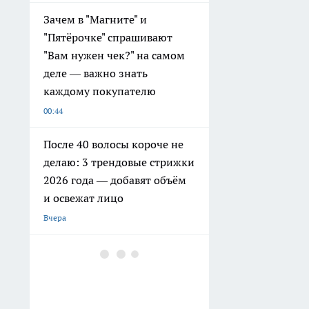
Зачем в "Магните" и
"Пятёрочке" спрашивают
"Вам нужен чек?" на самом
деле — важно знать
каждому покупателю
00:44
После 40 волосы короче не
делаю: 3 трендовые стрижки
2026 года — добавят объём
и освежат лицо
Вчера
Батон больше не покупаем,
а печём на молоке — как
приготовить дома мягкий
хлеб с румяной корочкой