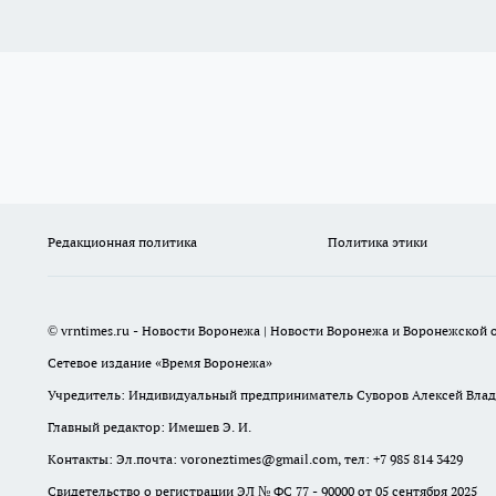
Редакционная политика
Политика этики
© vrntimes.ru - Новости Воронежа | Новости Воронежа и Воронежской о
Сетевое издание «Время Воронежа»
Учредитель: Индивидуальный предприниматель Суворов Алексей Вла
Главный редактор: Имешев Э. И.
Контакты: Эл.почта: voroneztimes@gmail.com, тел: +7 985 814 3429
Свидетельство о регистрации ЭЛ № ФС 77 - 90000 от 05 сентября 2025