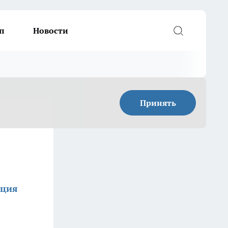
п
Новости
Принять
кция