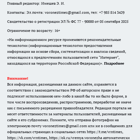
Главный редактор: Имешев Э. И.
Контакты: Эл.почта: voroneztimes@gmail.com, тел: +7 985 814 3429
Свидетельство о регистрации ЭЛ № ФС 77 - 90000 от 05 сентября 2025
Ограничение по возрасту: 16+
«На информационном ресурсе применяются рекомендательные
технологии (информационные технологии предоставления
информации на основе сбора, систематизации и анализа сведений,
относящихся к предпочтениям пользователей сети "Интернет",
находящихся на территории Российской Федерации)».
Подробнее
Внимание!
Вся информация, размещенная на данном сайте, охраняется в
соответствии с законодательством РФ об авторском праве и не
подлежит использованию кем-либо в какой бы то ни было форме, в
том числе воспроизведению, распространению, переработке не иначе
как с письменного разрешения правообладателя. Редакция портала не
несет ответственности за материалы пользователей, размещенные на
сайте и его субдоменах. Помните, что отправка фотографии на
электронную почту voroneztimes@gmail.com или же в сообщениях для
официальных страницах в социальных сетях
https://t.me/vrntimes
,
https://vk.com/vrntimes
,
https://ok.ru/vremya.voronezha
автоматически