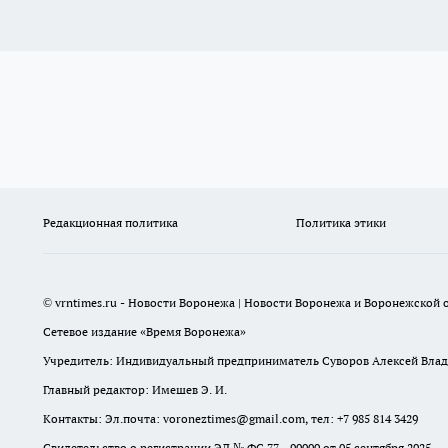
Редакционная политика
Политика этики
© vrntimes.ru - Новости Воронежа | Новости Воронежа и Воронежской о
Сетевое издание «Время Воронежа»
Учредитель: Индивидуальный предприниматель Суворов Алексей Вла
Главный редактор: Имешев Э. И.
Контакты: Эл.почта: voroneztimes@gmail.com, тел: +7 985 814 3429
Свидетельство о регистрации ЭЛ № ФС 77 - 90000 от 05 сентября 2025