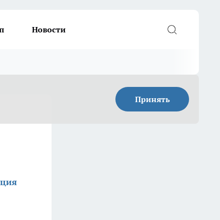
п
Новости
Принять
кция