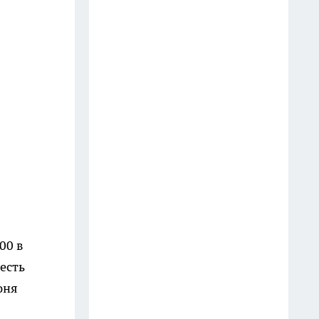
которые всегда говорят
недалёкие люди — вы их
слышите каждый день
20 июля
3 вещи, которыми мудрый
человек никогда не делится:
слова Омара Хайяма,
актуальные спустя века
13 июля
Врачи предупреждают: 5
фруктов, которые тихо
.00 в
разрушают мозг — и 5,
которые спасают от деменции
есть
14 июля
юня