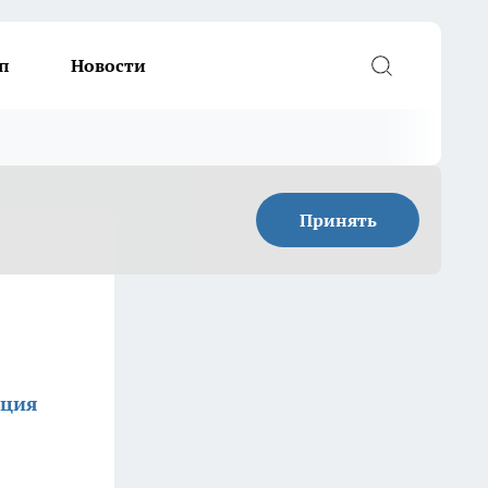
п
Новости
Принять
кция