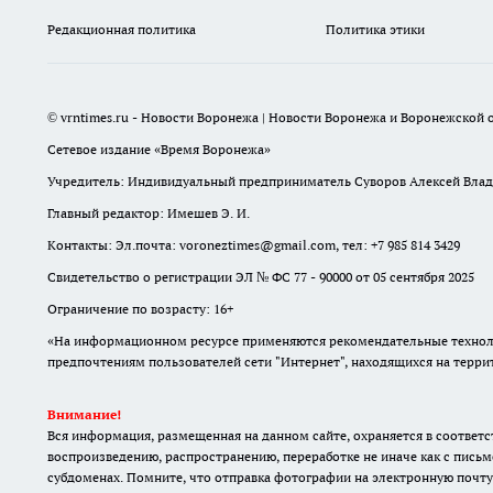
Редакционная политика
Политика этики
© vrntimes.ru - Новости Воронежа | Новости Воронежа и Воронежской о
Сетевое издание «Время Воронежа»
Учредитель: Индивидуальный предприниматель Суворов Алексей Вла
Главный редактор: Имешев Э. И.
Контакты: Эл.почта: voroneztimes@gmail.com, тел: +7 985 814 3429
Свидетельство о регистрации ЭЛ № ФС 77 - 90000 от 05 сентября 2025
Ограничение по возрасту: 16+
«На информационном ресурсе применяются рекомендательные техноло
предпочтениям пользователей сети "Интернет", находящихся на терр
Внимание!
Вся информация, размещенная на данном сайте, охраняется в соответс
воспроизведению, распространению, переработке не иначе как с письм
субдоменах. Помните, что отправка фотографии на электронную почту