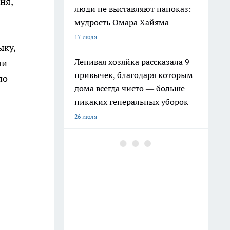
ня,
люди не выставляют напоказ:
мудрость Омара Хайяма
17 июля
ыку,
Ленивая хозяйка рассказала 9
ли
привычек, благодаря которым
по
дома всегда чисто — больше
никаких генеральных уборок
26 июля
Почему сил нет даже после
отдыха: Борис Пастернак
ответил на этот вопрос очень
точно
20 июля
Мудрецы назвали 7 фраз,