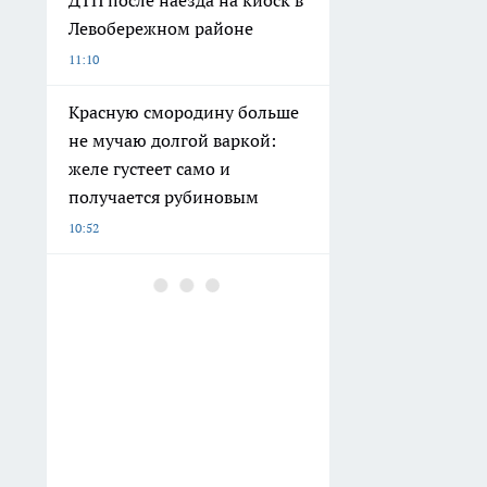
ДТП после наезда на киоск в
Левобережном районе
11:10
Красную смородину больше
не мучаю долгой варкой:
желе густеет само и
получается рубиновым
10:52
Более половины
осуждённых за насилие в
Воронежской области
отправлены в колонии
10:21
Заливают 95-й вместо 92-го
«для пользы мотору»: