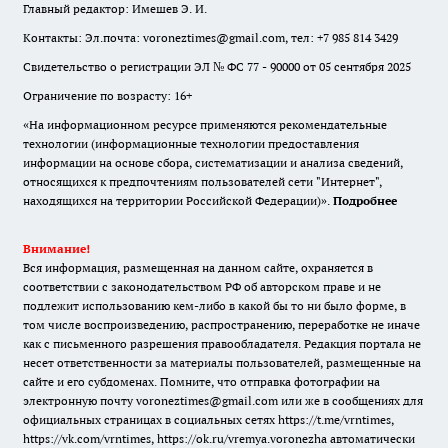
Главный редактор: Имешев Э. И.
Контакты: Эл.почта: voroneztimes@gmail.com, тел: +7 985 814 3429
Свидетельство о регистрации ЭЛ № ФС 77 - 90000 от 05 сентября 2025
Ограничение по возрасту: 16+
«На информационном ресурсе применяются рекомендательные
технологии (информационные технологии предоставления
информации на основе сбора, систематизации и анализа сведений,
относящихся к предпочтениям пользователей сети "Интернет",
находящихся на территории Российской Федерации)».
Подробнее
Внимание!
Вся информация, размещенная на данном сайте, охраняется в
соответствии с законодательством РФ об авторском праве и не
подлежит использованию кем-либо в какой бы то ни было форме, в
том числе воспроизведению, распространению, переработке не иначе
как с письменного разрешения правообладателя. Редакция портала не
несет ответственности за материалы пользователей, размещенные на
сайте и его субдоменах. Помните, что отправка фотографии на
электронную почту voroneztimes@gmail.com или же в сообщениях для
официальных страницах в социальных сетях
https://t.me/vrntimes
,
https://vk.com/vrntimes
,
https://ok.ru/vremya.voronezha
автоматически