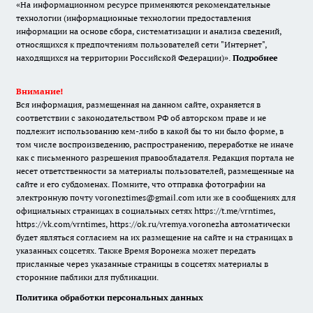
«На информационном ресурсе применяются рекомендательные
технологии (информационные технологии предоставления
информации на основе сбора, систематизации и анализа сведений,
относящихся к предпочтениям пользователей сети "Интернет",
находящихся на территории Российской Федерации)».
Подробнее
Внимание!
Вся информация, размещенная на данном сайте, охраняется в
соответствии с законодательством РФ об авторском праве и не
подлежит использованию кем-либо в какой бы то ни было форме, в
том числе воспроизведению, распространению, переработке не иначе
как с письменного разрешения правообладателя. Редакция портала не
несет ответственности за материалы пользователей, размещенные на
сайте и его субдоменах. Помните, что отправка фотографии на
электронную почту voroneztimes@gmail.com или же в сообщениях для
официальных страницах в социальных сетях
https://t.me/vrntimes
,
https://vk.com/vrntimes
,
https://ok.ru/vremya.voronezha
автоматически
будет являться согласием на их размещение на сайте и на страницах в
указанных соцсетях. Также Время Воронежа может передать
присланные через указанные страницы в соцсетях материалы в
сторонние паблики для публикации.
Политика обработки персональных данных