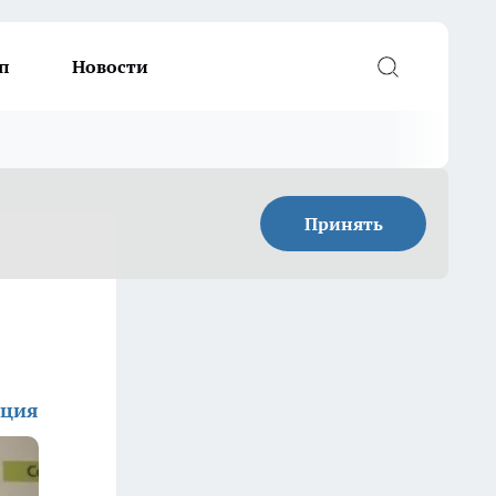
п
Новости
Принять
кция