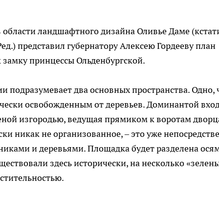
в области ландшафтного дизайна Оливье Даме (кстати
Ред.) представил губернатору Алексею Гордееву план
 замку принцессы Ольденбургской.
ии подразумевает два основных пространства. Одно, 
ически освобожденным от деревьев. Доминантой вхо
еной изгородью, ведущая прямиком к воротам дворца
ски никак не организованное, – это уже непосредств
никами и деревьями. Площадка будет разделена осям
уществовали здесь исторически, на несколько «зелен
астительностью.