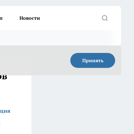
п
Новости
Принять
ов
кция
х