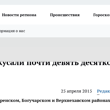
Новости региона
Происшествия
Гороско
рмация о нас
усали почти девять десятк
25 апреля 2015
Реда
оренском, Богучарском и Верхнехавском района