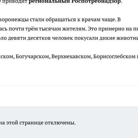
е приводит
региональный Роспотребнадзор
.
 воронежцы стали обращаться к врачам чаще. В
ь почти трём тысячам жителям. Это примерно на п
оло девяти десятков человек покусали дикие животн
ском, Богучарском, Верхнехавском, Борисоглебском 
а этой странице отключены.