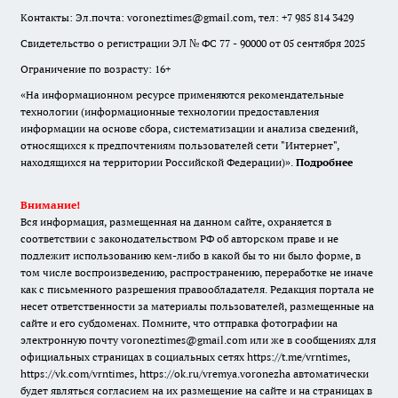
Контакты: Эл.почта: voroneztimes@gmail.com, тел: +7 985 814 3429
Свидетельство о регистрации ЭЛ № ФС 77 - 90000 от 05 сентября 2025
Ограничение по возрасту: 16+
«На информационном ресурсе применяются рекомендательные
технологии (информационные технологии предоставления
информации на основе сбора, систематизации и анализа сведений,
относящихся к предпочтениям пользователей сети "Интернет",
находящихся на территории Российской Федерации)».
Подробнее
Внимание!
Вся информация, размещенная на данном сайте, охраняется в
соответствии с законодательством РФ об авторском праве и не
подлежит использованию кем-либо в какой бы то ни было форме, в
том числе воспроизведению, распространению, переработке не иначе
как с письменного разрешения правообладателя. Редакция портала не
несет ответственности за материалы пользователей, размещенные на
сайте и его субдоменах. Помните, что отправка фотографии на
электронную почту voroneztimes@gmail.com или же в сообщениях для
официальных страницах в социальных сетях
https://t.me/vrntimes
,
https://vk.com/vrntimes
,
https://ok.ru/vremya.voronezha
автоматически
будет являться согласием на их размещение на сайте и на страницах в