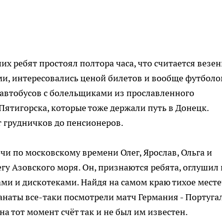
х ребят простоял полтора часа, что считается везен
, интересовались ценой билетов и вообще футболо
 автобусов с болельщиками из прославленного
тигорска, которые тоже держали путь в Донецк.
 грудничков до пенсионеров.
чи по московскому времени Олег, Ярослав, Ольга и
егу Азовского моря. Он, признаются ребята, оглушил 
ми и дискотеками. Найдя на самом краю тихое мест
анаты все-таки посмотрели матч Германия - Португа
на тот момент счёт так и не был им известен.