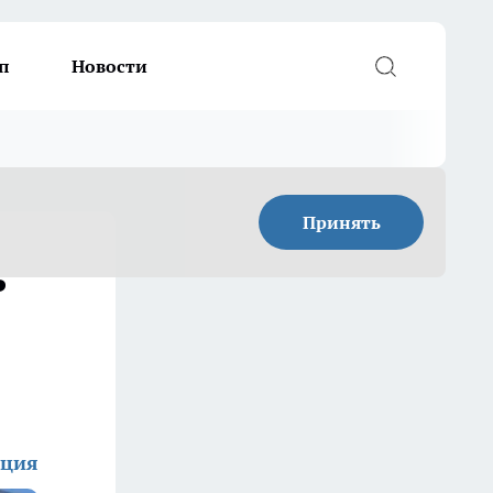
п
Новости
Принять
ь
кция