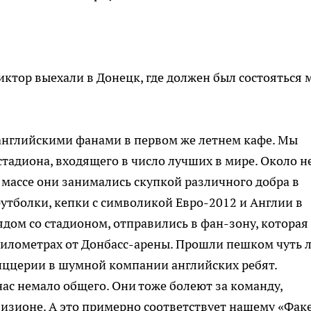
Виктор выехали в Донецк, где должен был состояться 
 английскими фанами в первом же летнем кафе. Мы
тадиона, входящего в число лучших в мире. Около н
 массе они занимались скупкой различного добра в
тболки, кепки с символикой Евро-2012 и Англии в
ядом со стадионом, отправились в фан-зону, которая
 километрах от Донбасс-арены. Прошли пешком чуть 
 пиццерии в шумной компании английских ребят.
ас немало общего. Они тоже болеют за команду,
зионе. А это примерно соответствует нашему «Факе