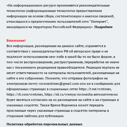
«На информационном ресурсе применяются рекомендательные
технологии (информационные технологии предоставления
информации на основе сбора, систематизации и анализа сведений,
относящихся к предпочтениям пользователей сети "Интернет",
находящихся на территории Российской Федерации)».
Подробнее
Внимание!
Вся информация, размещенная на данном сайте, охраняется в
соответствии с законодательством РФ об авторском праве и не
подлежит использованию кем-либо в какой бы то ни было форме, в
том числе воспроизведению, распространению, переработке не иначе
как с письменного разрешения правообладателя. Редакция портала не
несет ответственности за материалы пользователей, размещенные на
сайте и его субдоменах. Помните, что отправка фотографии на
электронную почту voroneztimes@gmail.com или же в сообщениях для
официальных страницах в социальных сетях
https://t.me/vrntimes
,
https://vk.com/vrntimes
,
https://ok.ru/vremya.voronezha
автоматически
будет являться согласием на их размещение на сайте и на страницах в
указанных соцсетях. Также Время Воронежа может передать
присланные через указанные страницы в соцсетях материалы в
сторонние паблики для публикации.
Политика обработки персональных данных