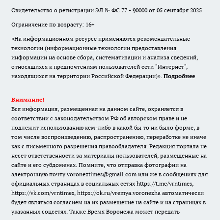
Свидетельство о регистрации ЭЛ № ФС 77 - 90000 от 05 сентября 2025
Ограничение по возрасту: 16+
«На информационном ресурсе применяются рекомендательные
технологии (информационные технологии предоставления
информации на основе сбора, систематизации и анализа сведений,
относящихся к предпочтениям пользователей сети "Интернет",
находящихся на территории Российской Федерации)».
Подробнее
Внимание!
Вся информация, размещенная на данном сайте, охраняется в
соответствии с законодательством РФ об авторском праве и не
подлежит использованию кем-либо в какой бы то ни было форме, в
том числе воспроизведению, распространению, переработке не иначе
как с письменного разрешения правообладателя. Редакция портала не
несет ответственности за материалы пользователей, размещенные на
сайте и его субдоменах. Помните, что отправка фотографии на
электронную почту voroneztimes@gmail.com или же в сообщениях для
официальных страницах в социальных сетях
https://t.me/vrntimes
,
https://vk.com/vrntimes
,
https://ok.ru/vremya.voronezha
автоматически
будет являться согласием на их размещение на сайте и на страницах в
указанных соцсетях. Также Время Воронежа может передать