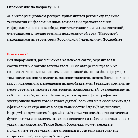
Ограничение по возрасту: 16+
«На информационном ресурсе применяются рекомендательные
технологии (информационные технологии предоставления
информации на основе сбора, систематизации и анализа сведений,
относящихся к предпочтениям пользователей сети "Интернет",
находящихся на территории Российской Федерации)».
Подробнее
Внимание!
Вся информация, размещенная на данном сайте, охраняется в
соответствии с законодательством РФ об авторском праве и не
подлежит использованию кем-либо в какой бы то ни было форме, в
том числе воспроизведению, распространению, переработке не иначе
как с письменного разрешения правообладателя. Редакция портала не
несет ответственности за материалы пользователей, размещенные на
сайте и его субдоменах. Помните, что отправка фотографии на
электронную почту voroneztimes@gmail.com или же в сообщениях для
официальных страницах в социальных сетях
https://t.me/vrntimes
,
https://vk.com/vrntimes
,
https://ok.ru/vremya.voronezha
автоматически
будет являться согласием на их размещение на сайте и на страницах в
указанных соцсетях. Также Время Воронежа может передать
присланные через указанные страницы в соцсетях материалы в
сторонние паблики для публикации.