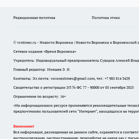
Редакционная политика
Политика этики
© vrntimes.ru - Новости Воронежа | Новости Воронежа и Воронежской о
Сетевое издание «Время Воронежа»
Учредитель: Индивидуальный предприниматель Суворов Алексей Вла
Главный редактор: Имешев Э. И.
Контакты: Эл.почта: voroneztimes@gmail.com, тел: +7 985 814 3429
Свидетельство о регистрации ЭЛ № ФС 77 - 90000 от 05 сентября 2025
Ограничение по возрасту: 16+
«На информационном ресурсе применяются рекомендательные техноло
предпочтениям пользователей сети "Интернет", находящихся на терр
Внимание!
Вся информация, размещенная на данном сайте, охраняется в соответс
воспроизведению, распространению, переработке не иначе как с письм