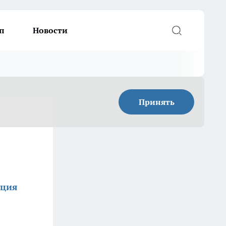
п
Новости
Принять
кция