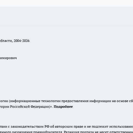
бласти, 2004-2026
димирович
гии (информационные технологии предоставления информации на основе сбор
итории Российской Федерации)».
Подробнее
твии с законодательством РФ об авторском праве и не подлежит использовани
енного разрешения правообладателя. Редакция портала не несет ответственно