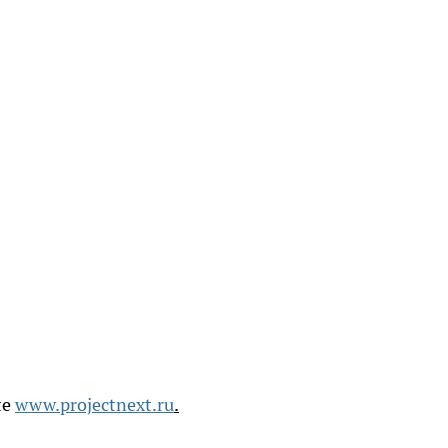
ле
www.projectnext.ru
.