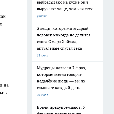
выбрасываю: на кухне они
выручают чаще, чем кажется
как
9 июля
х
3 вещи, которыми мудрый
человек никогда не делится:
слова Омара Хайяма,
актуальные спустя века
13 июля
Мудрецы назвали 7 фраз,
которые всегда говорят
недалёкие люди — вы их
я на
слышите каждый день
ьев
20 июля
Врачи предупреждают: 5
фруктов, которые тихо