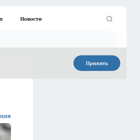
п
Новости
Принять
кция