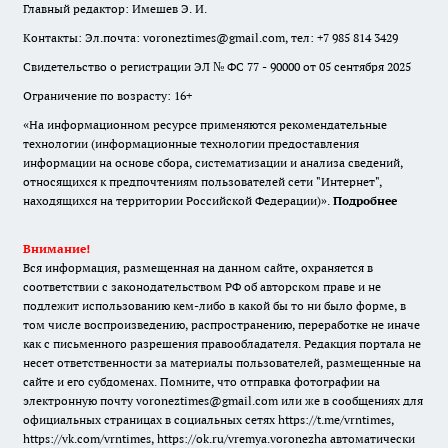
Главный редактор: Имешев Э. И.
Контакты: Эл.почта: voroneztimes@gmail.com, тел: +7 985 814 3429
Свидетельство о регистрации ЭЛ № ФС 77 - 90000 от 05 сентября 2025
Ограничение по возрасту: 16+
«На информационном ресурсе применяются рекомендательные
технологии (информационные технологии предоставления
информации на основе сбора, систематизации и анализа сведений,
относящихся к предпочтениям пользователей сети "Интернет",
находящихся на территории Российской Федерации)».
Подробнее
Внимание!
Вся информация, размещенная на данном сайте, охраняется в
соответствии с законодательством РФ об авторском праве и не
подлежит использованию кем-либо в какой бы то ни было форме, в
том числе воспроизведению, распространению, переработке не иначе
как с письменного разрешения правообладателя. Редакция портала не
несет ответственности за материалы пользователей, размещенные на
сайте и его субдоменах. Помните, что отправка фотографии на
электронную почту voroneztimes@gmail.com или же в сообщениях для
официальных страницах в социальных сетях
https://t.me/vrntimes
,
https://vk.com/vrntimes
,
https://ok.ru/vremya.voronezha
автоматически