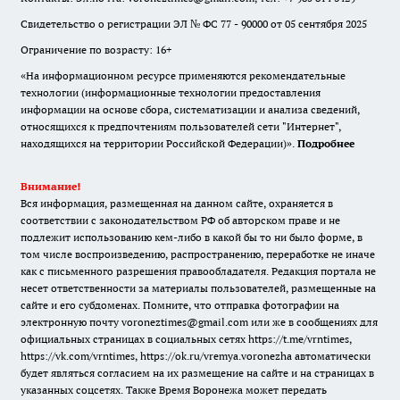
Свидетельство о регистрации ЭЛ № ФС 77 - 90000 от 05 сентября 2025
Ограничение по возрасту: 16+
«На информационном ресурсе применяются рекомендательные
технологии (информационные технологии предоставления
информации на основе сбора, систематизации и анализа сведений,
относящихся к предпочтениям пользователей сети "Интернет",
находящихся на территории Российской Федерации)».
Подробнее
Внимание!
Вся информация, размещенная на данном сайте, охраняется в
соответствии с законодательством РФ об авторском праве и не
подлежит использованию кем-либо в какой бы то ни было форме, в
том числе воспроизведению, распространению, переработке не иначе
как с письменного разрешения правообладателя. Редакция портала не
несет ответственности за материалы пользователей, размещенные на
сайте и его субдоменах. Помните, что отправка фотографии на
электронную почту voroneztimes@gmail.com или же в сообщениях для
официальных страницах в социальных сетях
https://t.me/vrntimes
,
https://vk.com/vrntimes
,
https://ok.ru/vremya.voronezha
автоматически
будет являться согласием на их размещение на сайте и на страницах в
указанных соцсетях. Также Время Воронежа может передать