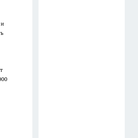
разрушают мозг — и 5,
которые спасают от деменции
 и
14 июля
ть
Далай-лама назвал 5 вещей,
которые забирают у женщины
счастье: многие делают это
годами
от
10 июля
000
Готовлю сочный салат из
молодой капусты всего за 5
минут: хруст на весь дом —
миска пустеет мгновенно
28 июля
Инспектор попросил показать