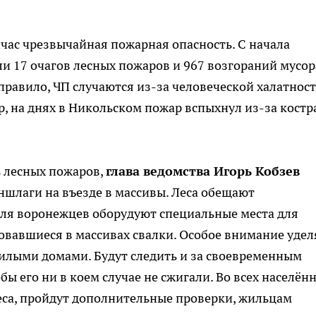
йчас чрезвычайная пожарная опасность. С начала
 17 очагов лесных пожаров и 967 возгораний мусора
правило, ЧП случаются из-за человеческой халатност
, на днях в Никольском пожар вспыхнул из-за костра
 лесных пожаров,
глава ведомства Игорь Кобзев
шлаги на въезде в массивы. Леса обещают
для воронежцев оборудуют специальные места для
зовавшиеся в массивах свалки. Особое внимание удел
жилыми домами. Будут следить и за своевременным
ы его ни в коем случае не сжигали. Во всех населён
еса, пройдут дополнительные проверки, жильцам