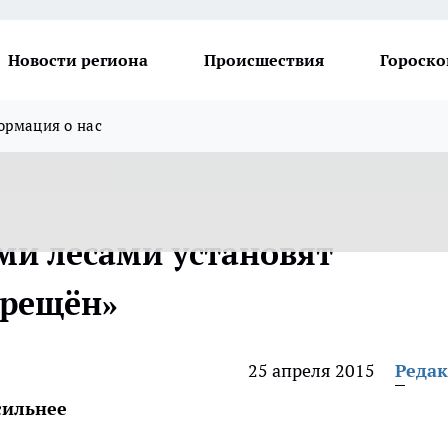
Новости региона
Происшествия
Гороско
рмация о нас
ми лесами установят
прещён»
25 апреля 2015
Реда
сильнее