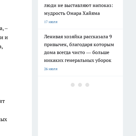
люди не выставляют напоказ:
мудрость Омара Хайяма
17 июля
, –
Ленивая хозяйка рассказала 9
и и
привычек, благодаря которым
,
дома всегда чисто — больше
никаких генеральных уборок
26 июля
Почему сил нет даже после
отдыха: Борис Пастернак
ответил на этот вопрос очень
ят
точно
20 июля
ных
Крышки от бутылок больше не