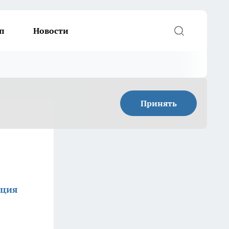
п
Новости
Принять
кция