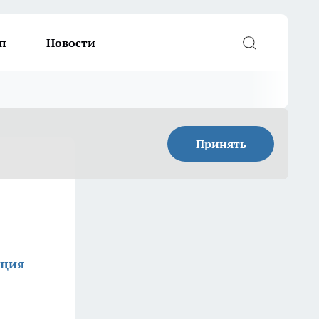
п
Новости
Принять
кция