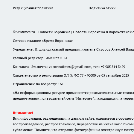
Редакционная политика
Политика этики
© vrntimes.ru - Новости Воронежа | Новости Воронежа и Воронежской о
Сетевое издание «Время Воронежа»
Учредитель: Индивидуальный предприниматель Суворов Алексей Вла
Главный редактор: Имешев Э. И.
Контакты: Эл.почта: voroneztimes@gmail.com, тел: +7 985 814 3429
Свидетельство о регистрации ЭЛ № ФС 77 - 90000 от 05 сентября 2025
Ограничение по возрасту: 16+
«На информационном ресурсе применяются рекомендательные техноло
предпочтениям пользователей сети "Интернет", находящихся на терр
Внимание!
Вся информация, размещенная на данном сайте, охраняется в соответс
воспроизведению, распространению, переработке не иначе как с письм
субдоменах. Помните, что отправка фотографии на электронную почту