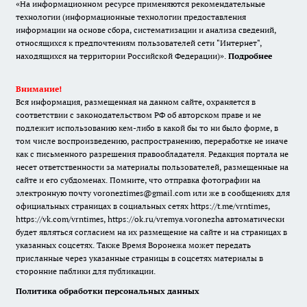
«На информационном ресурсе применяются рекомендательные
технологии (информационные технологии предоставления
информации на основе сбора, систематизации и анализа сведений,
относящихся к предпочтениям пользователей сети "Интернет",
находящихся на территории Российской Федерации)».
Подробнее
Внимание!
Вся информация, размещенная на данном сайте, охраняется в
соответствии с законодательством РФ об авторском праве и не
подлежит использованию кем-либо в какой бы то ни было форме, в
том числе воспроизведению, распространению, переработке не иначе
как с письменного разрешения правообладателя. Редакция портала не
несет ответственности за материалы пользователей, размещенные на
сайте и его субдоменах. Помните, что отправка фотографии на
электронную почту voroneztimes@gmail.com или же в сообщениях для
официальных страницах в социальных сетях
https://t.me/vrntimes
,
https://vk.com/vrntimes
,
https://ok.ru/vremya.voronezha
автоматически
будет являться согласием на их размещение на сайте и на страницах в
указанных соцсетях. Также Время Воронежа может передать
присланные через указанные страницы в соцсетях материалы в
сторонние паблики для публикации.
Политика обработки персональных данных