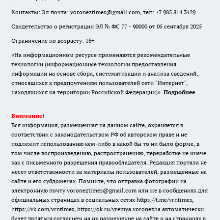
Контакты: Эл.почта: voroneztimes@gmail.com, тел: +7 985 814 3429
Свидетельство о регистрации ЭЛ № ФС 77 - 90000 от 05 сентября 2025
Ограничение по возрасту: 16+
«На информационном ресурсе применяются рекомендательные
технологии (информационные технологии предоставления
информации на основе сбора, систематизации и анализа сведений,
относящихся к предпочтениям пользователей сети "Интернет",
находящихся на территории Российской Федерации)».
Подробнее
Внимание!
Вся информация, размещенная на данном сайте, охраняется в
соответствии с законодательством РФ об авторском праве и не
подлежит использованию кем-либо в какой бы то ни было форме, в
том числе воспроизведению, распространению, переработке не иначе
как с письменного разрешения правообладателя. Редакция портала не
несет ответственности за материалы пользователей, размещенные на
сайте и его субдоменах. Помните, что отправка фотографии на
электронную почту voroneztimes@gmail.com или же в сообщениях для
официальных страницах в социальных сетях
https://t.me/vrntimes
,
https://vk.com/vrntimes
,
https://ok.ru/vremya.voronezha
автоматически
будет являться согласием на их размещение на сайте и на страницах в