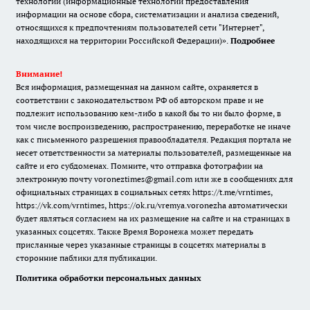
технологии (информационные технологии предоставления
информации на основе сбора, систематизации и анализа сведений,
относящихся к предпочтениям пользователей сети "Интернет",
находящихся на территории Российской Федерации)».
Подробнее
Внимание!
Вся информация, размещенная на данном сайте, охраняется в
соответствии с законодательством РФ об авторском праве и не
подлежит использованию кем-либо в какой бы то ни было форме, в
том числе воспроизведению, распространению, переработке не иначе
как с письменного разрешения правообладателя. Редакция портала не
несет ответственности за материалы пользователей, размещенные на
сайте и его субдоменах. Помните, что отправка фотографии на
электронную почту voroneztimes@gmail.com или же в сообщениях для
официальных страницах в социальных сетях
https://t.me/vrntimes
,
https://vk.com/vrntimes
,
https://ok.ru/vremya.voronezha
автоматически
будет являться согласием на их размещение на сайте и на страницах в
указанных соцсетях. Также Время Воронежа может передать
присланные через указанные страницы в соцсетях материалы в
сторонние паблики для публикации.
Политика обработки персональных данных