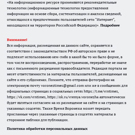
«На информационном ресурсе применяются рекомендательные
технологии (информационные технологии предоставления
информации на основе сбора, систематизации и анализа сведений,
относящихся к предпочтениям пользователей сети "Интернет",
находящихся на территории Российской Федерации)».
Подробнее
Внимание!
Вся информация, размещенная на данном сайте, охраняется в
соответствии с законодательством РФ об авторском праве и не
подлежит использованию кем-либо в какой бы то ни было форме, в
том числе воспроизведению, распространению, переработке не иначе
как с письменного разрешения правообладателя. Редакция портала не
несет ответственности за материалы пользователей, размещенные на
сайте и его субдоменах. Помните, что отправка фотографии на
электронную почту voroneztimes@gmail.com или же в сообщениях для
официальных страницах в социальных сетях
https://t.me/vrntimes
,
https://vk.com/vrntimes
,
https://ok.ru/vremya.voronezha
автоматически
будет являться согласием на их размещение на сайте и на страницах в
указанных соцсетях. Также Время Воронежа может передать
присланные через указанные страницы в соцсетях материалы в
сторонние паблики для публикации.
Политика обработки персональных данных