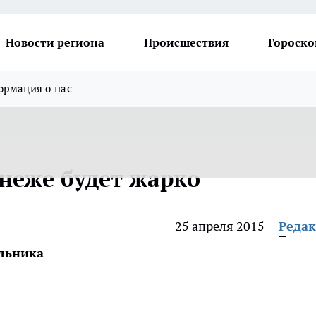
Новости региона
Происшествия
Гороско
рмация о нас
неже будет жарко
25 апреля 2015
Реда
льника