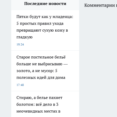
Последние новости
Комментарии н
Пятки будут как у младенца:
5 простых правил ухода
превращают сухую кожу в
гладкую
19:24
Старое постельное бельё
больше не выбрасываю —
золото, а не мусор: 5
полезных идей для дома
17:48
Стираю, а белье пахнет
болотом: всё дело в 3
неочевидных местах в