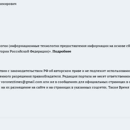
димирович
гии (информационные технологии предоставления информации на основе сбор
итории Российской Федерации)».
Подробнее
твии с законодательством РФ об авторском праве и не подлежит использовани
енного разрешения правообладателя. Редакция портала не несет ответственно
 voroneztimes@gmail.com или же в сообщениях для официальных страницах в
 на их размещение на сайте и на страницах в указанных соцсетях. Также Вре