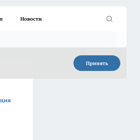
п
Новости
Принять
кция