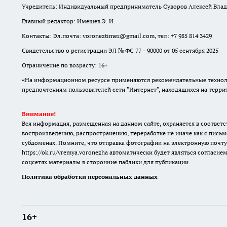
Учредитель: Индивидуальный предприниматель Суворов Алексей Вла
Главный редактор: Имешев Э. И.
Контакты: Эл.почта: voroneztimes@gmail.com, тел: +7 985 814 3429
Свидетельство о регистрации ЭЛ № ФС 77 - 90000 от 05 сентября 2025
Ограничение по возрасту: 16+
«На информационном ресурсе применяются рекомендательные техноло
предпочтениям пользователей сети "Интернет", находящихся на терр
Внимание!
Вся информация, размещенная на данном сайте, охраняется в соответс
воспроизведению, распространению, переработке не иначе как с письм
субдоменах. Помните, что отправка фотографии на электронную почту
https://ok.ru/vremya.voronezha
автоматически будет являться согласием
соцсетях материалы в сторонние паблики для публикации.
Политика обработки персональных данных
16+