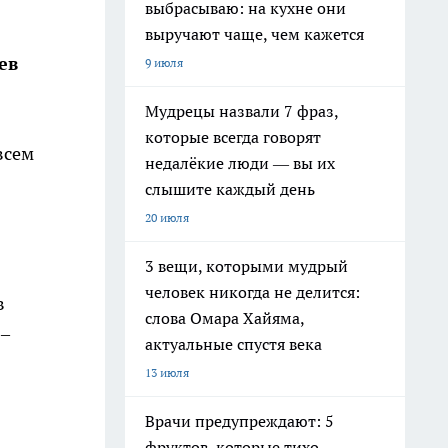
выбрасываю: на кухне они
выручают чаще, чем кажется
ев
9 июля
Мудрецы назвали 7 фраз,
которые всегда говорят
всем
недалёкие люди — вы их
слышите каждый день
20 июля
3 вещи, которыми мудрый
человек никогда не делится:
в
слова Омара Хайяма,
 –
актуальные спустя века
13 июля
Врачи предупреждают: 5
фруктов, которые тихо