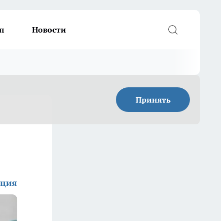
п
Новости
Принять
кция