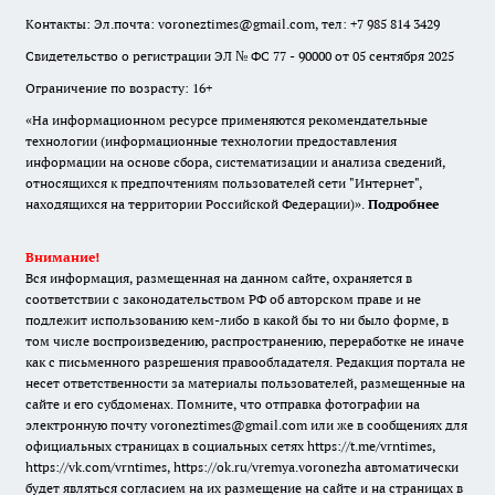
Контакты: Эл.почта: voroneztimes@gmail.com, тел: +7 985 814 3429
Свидетельство о регистрации ЭЛ № ФС 77 - 90000 от 05 сентября 2025
Ограничение по возрасту: 16+
«На информационном ресурсе применяются рекомендательные
технологии (информационные технологии предоставления
информации на основе сбора, систематизации и анализа сведений,
относящихся к предпочтениям пользователей сети "Интернет",
находящихся на территории Российской Федерации)».
Подробнее
Внимание!
Вся информация, размещенная на данном сайте, охраняется в
соответствии с законодательством РФ об авторском праве и не
подлежит использованию кем-либо в какой бы то ни было форме, в
том числе воспроизведению, распространению, переработке не иначе
как с письменного разрешения правообладателя. Редакция портала не
несет ответственности за материалы пользователей, размещенные на
сайте и его субдоменах. Помните, что отправка фотографии на
электронную почту voroneztimes@gmail.com или же в сообщениях для
официальных страницах в социальных сетях
https://t.me/vrntimes
,
https://vk.com/vrntimes
,
https://ok.ru/vremya.voronezha
автоматически
будет являться согласием на их размещение на сайте и на страницах в