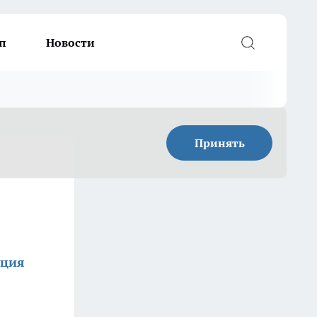
п
Новости
Принять
кция