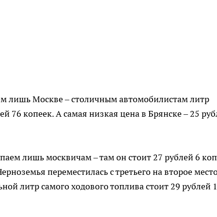
ем лишь Москве – столичным автомобилистам литр
й 76 копеек. А самая низкая цена в Брянске – 25 ру
паем лишь москвичам – там он стоит 27 рублей 6 ко
а Черноземья переместилась с третьего на второе место
ьной литр самого ходового топлива стоит 29 рублей 