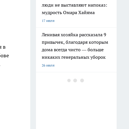
люди не выставляют напоказ:
мудрость Омара Хайяма
17 июля
Ленивая хозяйка рассказала 9
привычек, благодаря которым
я в
дома всегда чисто — больше
бове
никаких генеральных уборок
.
26 июля
Почему сил нет даже после
отдыха: Борис Пастернак
ответил на этот вопрос очень
точно
20 июля
Мудрецы назвали 7 фраз,