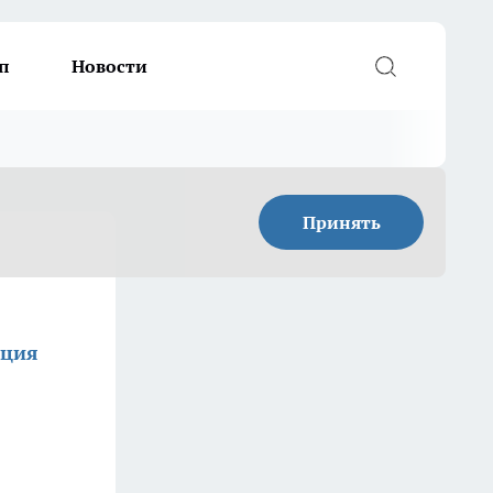
п
Новости
Принять
кция