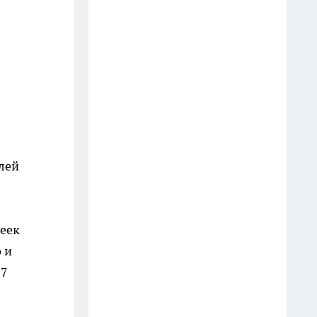
которые всегда говорят
недалёкие люди — вы их
слышите каждый день
20 июля
3 вещи, которыми мудрый
человек никогда не делится:
слова Омара Хайяма,
актуальные спустя века
блей
13 июля
Врачи предупреждают: 5
фруктов, которые тихо
пеек
разрушают мозг — и 5,
 и
которые спасают от деменции
17
14 июля
Готовлю сочный салат из