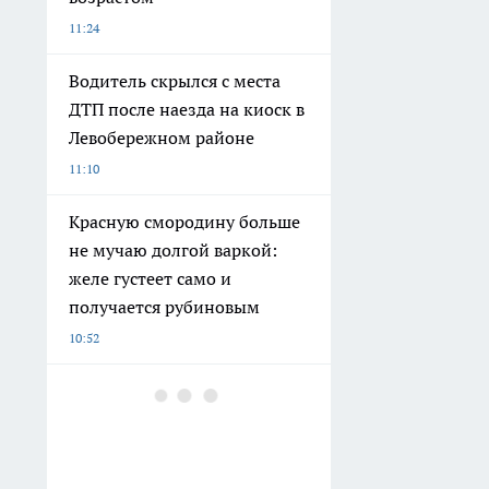
11:24
Водитель скрылся с места
ДТП после наезда на киоск в
Левобережном районе
11:10
Красную смородину больше
не мучаю долгой варкой:
желе густеет само и
получается рубиновым
10:52
Более половины
осуждённых за насилие в
Воронежской области
отправлены в колонии