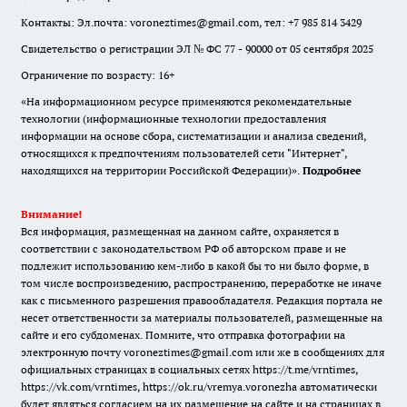
Контакты: Эл.почта: voroneztimes@gmail.com, тел: +7 985 814 3429
Свидетельство о регистрации ЭЛ № ФС 77 - 90000 от 05 сентября 2025
Ограничение по возрасту: 16+
«На информационном ресурсе применяются рекомендательные
технологии (информационные технологии предоставления
информации на основе сбора, систематизации и анализа сведений,
относящихся к предпочтениям пользователей сети "Интернет",
находящихся на территории Российской Федерации)».
Подробнее
Внимание!
Вся информация, размещенная на данном сайте, охраняется в
соответствии с законодательством РФ об авторском праве и не
подлежит использованию кем-либо в какой бы то ни было форме, в
том числе воспроизведению, распространению, переработке не иначе
как с письменного разрешения правообладателя. Редакция портала не
несет ответственности за материалы пользователей, размещенные на
сайте и его субдоменах. Помните, что отправка фотографии на
электронную почту voroneztimes@gmail.com или же в сообщениях для
официальных страницах в социальных сетях
https://t.me/vrntimes
,
https://vk.com/vrntimes
,
https://ok.ru/vremya.voronezha
автоматически
будет являться согласием на их размещение на сайте и на страницах в