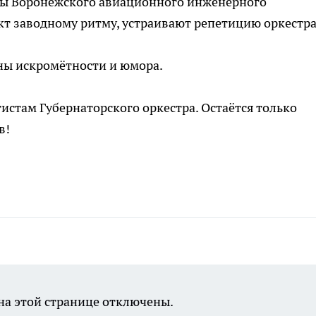
нты Воронежского авиационного инженерного
кт заводному ритму, устраивают репетицию оркестра
ны искромётности и юмора.
истам Губернаторского оркестра. Остаётся только
в!
а этой странице отключены.