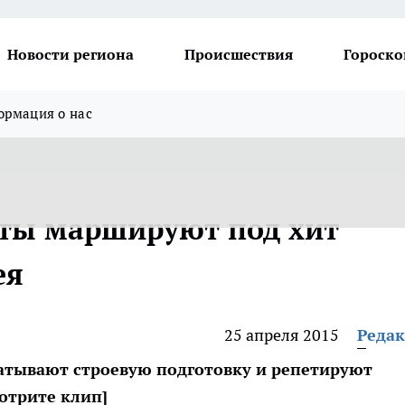
Новости региона
Происшествия
Гороско
рмация о нас
нты маршируют под хит
ея
25 апреля 2015
Реда
атывают строевую подготовку и репетируют
отрите клип]