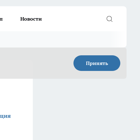
п
Новости
Принять
кция