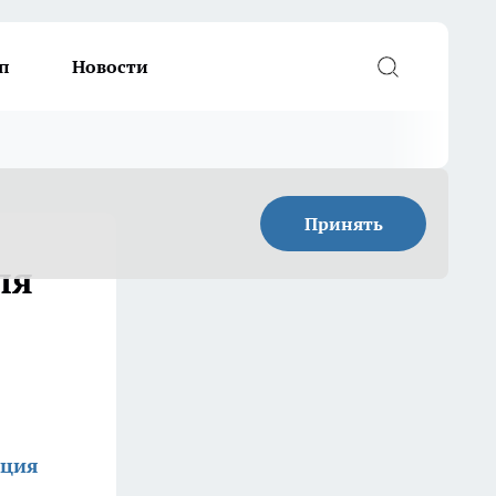
п
Новости
Принять
ля
кция