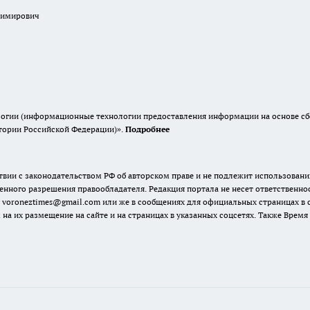
димирович
гии (информационные технологии предоставления информации на основе сбор
итории Российской Федерации)».
Подробнее
твии с законодательством РФ об авторском праве и не подлежит использовани
енного разрешения правообладателя. Редакция портала не несет ответственно
 voroneztimes@gmail.com или же в сообщениях для официальных страницах в
 на их размещение на сайте и на страницах в указанных соцсетях. Также Вре