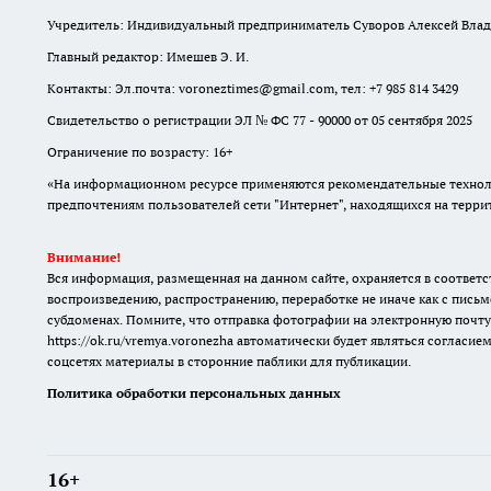
Учредитель: Индивидуальный предприниматель Суворов Алексей Вла
Главный редактор: Имешев Э. И.
Контакты: Эл.почта: voroneztimes@gmail.com, тел: +7 985 814 3429
Свидетельство о регистрации ЭЛ № ФС 77 - 90000 от 05 сентября 2025
Ограничение по возрасту: 16+
«На информационном ресурсе применяются рекомендательные техноло
предпочтениям пользователей сети "Интернет", находящихся на терр
Внимание!
Вся информация, размещенная на данном сайте, охраняется в соответс
воспроизведению, распространению, переработке не иначе как с письм
субдоменах. Помните, что отправка фотографии на электронную почту
https://ok.ru/vremya.voronezha
автоматически будет являться согласием
соцсетях материалы в сторонние паблики для публикации.
Политика обработки персональных данных
16+