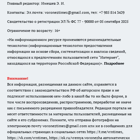
Главный редактор: Имешев Э. И.
Контакты: Эл.почта: voroneztimes@gmail.com, тел: +7 985 814 3429
Свидетельство о регистрации ЭЛ № ФС 77 - 90000 от 05 сентября 2025
Ограничение по возрасту: 16+
«На информационном ресурсе применяются рекомендательные
технологии (информационные технологии предоставления
информации на основе сбора, систематизации и анализа сведений,
относящихся к предпочтениям пользователей сети "Интернет",
находящихся на территории Российской Федерации)».
Подробнее
Внимание!
Вся информация, размещенная на данном сайте, охраняется в
соответствии с законодательством РФ об авторском праве и не
подлежит использованию кем-либо в какой бы то ни было форме, в
том числе воспроизведению, распространению, переработке не иначе
как с письменного разрешения правообладателя. Редакция портала не
несет ответственности за материалы пользователей, размещенные на
сайте и его субдоменах. Помните, что отправка фотографии на
электронную почту voroneztimes@gmail.com или же в сообщениях для
официальных страницах в социальных сетях
https://t.me/vrntimes
,
https://vk.com/vrntimes
,
https://ok.ru/vremya.voronezha
автоматически