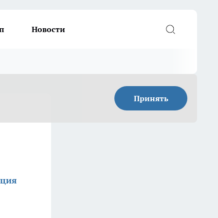
п
Новости
Принять
кция