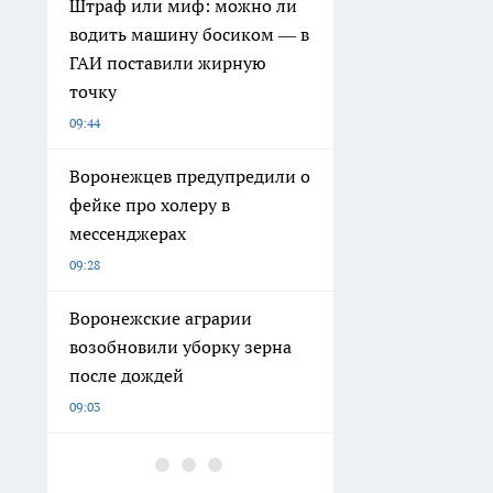
Штраф или миф: можно ли
водить машину босиком — в
ГАИ поставили жирную
точку
09:44
Воронежцев предупредили о
фейке про холеру в
мессенджерах
09:28
Воронежские аграрии
возобновили уборку зерна
после дождей
09:03
Тараканы убегут как
ошпаренные — 5 домашних