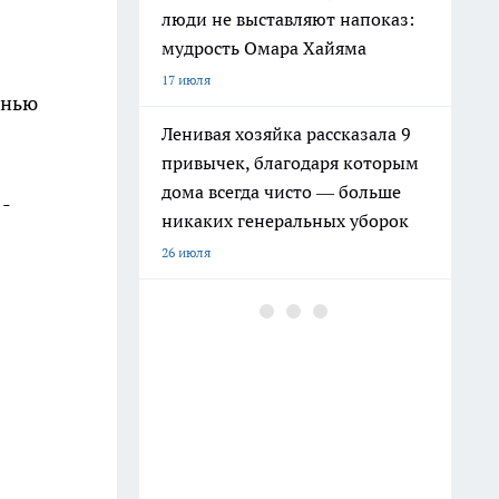
люди не выставляют напоказ:
мудрость Омара Хайяма
17 июля
енью
Ленивая хозяйка рассказала 9
привычек, благодаря которым
дома всегда чисто — больше
 -
никаких генеральных уборок
26 июля
Почему сил нет даже после
отдыха: Борис Пастернак
ответил на этот вопрос очень
точно
20 июля
Крышки от бутылок больше не