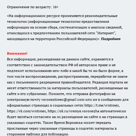
Ограничение по возрасту: 16+
«На информационном ресурсе применяются рекомендательные
технологии (информационные технологии предоставления
информации на основе сбора, систематизации и анализа сведений,
относящихся к предпочтениям пользователей сети "Интернет",
находящихся на территории Российской Федерации)».
Подробнее
Внимание!
Вся информация, размещенная на данном сайте, охраняется в
соответствии с законодательством РФ об авторском праве и не
подлежит использованию кем-либо в какой бы то ни было форме, в
том числе воспроизведению, распространению, переработке не иначе
как с письменного разрешения правообладателя. Редакция портала не
несет ответственности за материалы пользователей, размещенные на
сайте и его субдоменах. Помните, что отправка фотографии на
электронную почту voroneztimes@gmail.com или же в сообщениях для
официальных страницах в социальных сетях
https://t.me/vrntimes
,
https://vk.com/vrntimes
,
https://ok.ru/vremya.voronezha
автоматически
будет являться согласием на их размещение на сайте и на страницах в
указанных соцсетях. Также Время Воронежа может передать
присланные через указанные страницы в соцсетях материалы в
сторонние паблики для публикации.