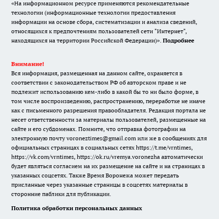
«На информационном ресурсе применяются рекомендательные
технологии (информационные технологии предоставления
информации на основе сбора, систематизации и анализа сведений,
относящихся к предпочтениям пользователей сети "Интернет",
находящихся на территории Российской Федерации)».
Подробнее
Внимание!
Вся информация, размещенная на данном сайте, охраняется в
соответствии с законодательством РФ об авторском праве и не
подлежит использованию кем-либо в какой бы то ни было форме, в
том числе воспроизведению, распространению, переработке не иначе
как с письменного разрешения правообладателя. Редакция портала не
несет ответственности за материалы пользователей, размещенные на
сайте и его субдоменах. Помните, что отправка фотографии на
электронную почту voroneztimes@gmail.com или же в сообщениях для
официальных страницах в социальных сетях
https://t.me/vrntimes
,
https://vk.com/vrntimes
,
https://ok.ru/vremya.voronezha
автоматически
будет являться согласием на их размещение на сайте и на страницах в
указанных соцсетях. Также Время Воронежа может передать
присланные через указанные страницы в соцсетях материалы в
сторонние паблики для публикации.
Политика обработки персональных данных