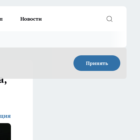
п
Новости
Принять
а,
кция