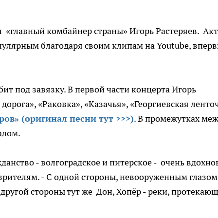
л «главный комбайнер страны» Игорь Растеряев. Ак
пулярным благодаря своим клипам на Youtube, впер
бит под завязку. В первой части концерта Игорь
 дорога», «Раковка», «Казачья», «Георгиевская ленто
ов» (оригинал песни тут >>>)
. В промежутках ме
алом.
данство - волгоградское и питерское - очень вдохно
зрителям. - С одной стороны, невооруженным глазом
 с другой стороны тут же Дон, Хопёр - реки, протекаю