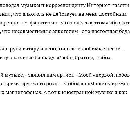
 - поведал музыкант корреспонденту Интернет-газеты
онял, что алкоголь не действует на меня достойным
еренно, без фанатизма - я отношусь к этому абсолю
 что несовместимы с алкоголем - это настоящая беда
ял в руки гитару и исполнил свои любимые песни –
итую казачью балладу «Любо, братцы, любо».
й музыке, - заявил нам артист. - Моей «первой любо
 время «русского рока» - я обожал «Машину времен
рых магнитофонах. А вот к иностранной музыке я как