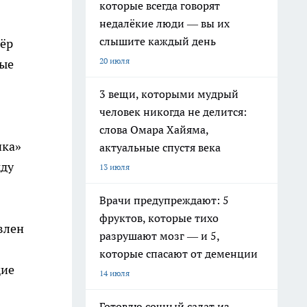
которые всегда говорят
недалёкие люди — вы их
слышите каждый день
тёр
20 июля
вые
3 вещи, которыми мудрый
человек никогда не делится:
слова Омара Хайяма,
чка»
актуальные спустя века
жду
13 июля
Врачи предупреждают: 5
фруктов, которые тихо
влен
разрушают мозг — и 5,
которые спасают от деменции
щие
14 июля
Готовлю сочный салат из