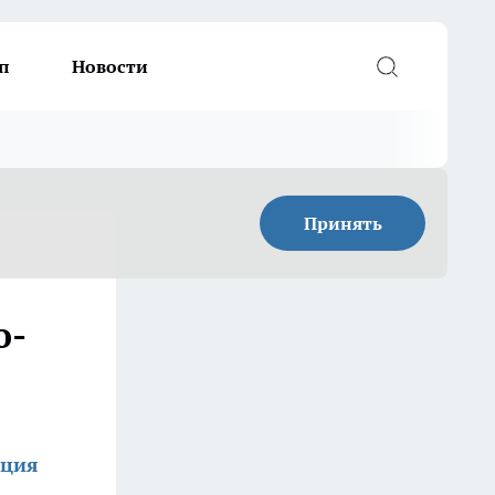
п
Новости
Принять
о-
кция