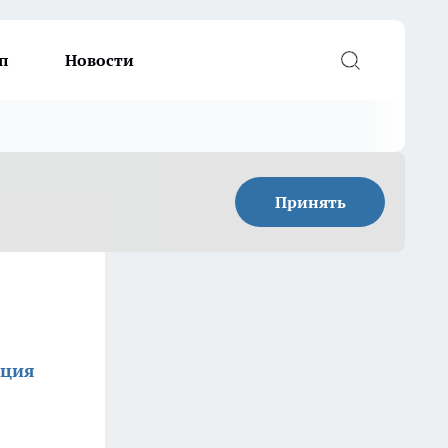
п
Новости
Принять
кция