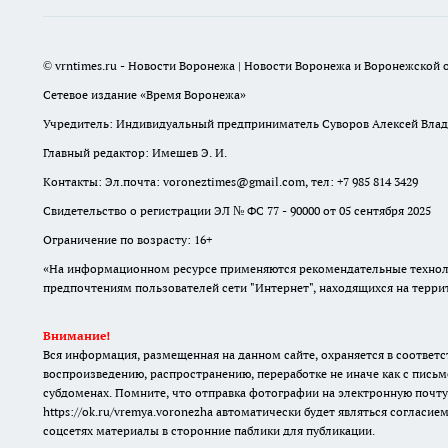
© vrntimes.ru - Новости Воронежа | Новости Воронежа и Воронежской о
Сетевое издание «Время Воронежа»
Учредитель: Индивидуальный предприниматель Суворов Алексей Вла
Главный редактор: Имешев Э. И.
Контакты: Эл.почта: voroneztimes@gmail.com, тел: +7 985 814 3429
Свидетельство о регистрации ЭЛ № ФС 77 - 90000 от 05 сентября 2025
Ограничение по возрасту: 16+
«На информационном ресурсе применяются рекомендательные техноло
предпочтениям пользователей сети "Интернет", находящихся на терр
Внимание!
Вся информация, размещенная на данном сайте, охраняется в соответс
воспроизведению, распространению, переработке не иначе как с письм
субдоменах. Помните, что отправка фотографии на электронную почту
https://ok.ru/vremya.voronezha
автоматически будет являться согласием
соцсетях материалы в сторонние паблики для публикации.