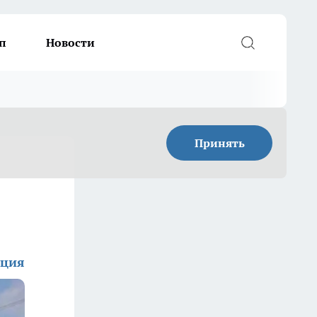
п
Новости
Принять
кция