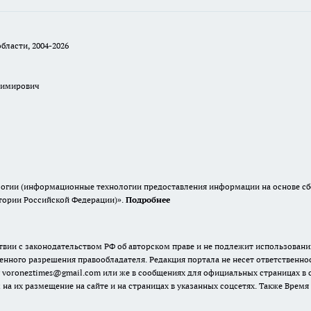
бласти, 2004-2026
димирович
гии (информационные технологии предоставления информации на основе сбор
итории Российской Федерации)».
Подробнее
твии с законодательством РФ об авторском праве и не подлежит использовани
енного разрешения правообладателя. Редакция портала не несет ответственно
 voroneztimes@gmail.com или же в сообщениях для официальных страницах в
 на их размещение на сайте и на страницах в указанных соцсетях. Также Вре