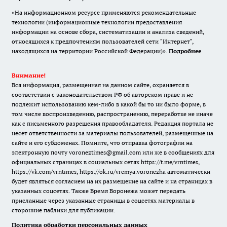
«На информационном ресурсе применяются рекомендательные
технологии (информационные технологии предоставления
информации на основе сбора, систематизации и анализа сведений,
относящихся к предпочтениям пользователей сети "Интернет",
находящихся на территории Российской Федерации)».
Подробнее
Внимание!
Вся информация, размещенная на данном сайте, охраняется в
соответствии с законодательством РФ об авторском праве и не
подлежит использованию кем-либо в какой бы то ни было форме, в
том числе воспроизведению, распространению, переработке не иначе
как с письменного разрешения правообладателя. Редакция портала не
несет ответственности за материалы пользователей, размещенные на
сайте и его субдоменах. Помните, что отправка фотографии на
электронную почту voroneztimes@gmail.com или же в сообщениях для
официальных страницах в социальных сетях
https://t.me/vrntimes
,
https://vk.com/vrntimes
,
https://ok.ru/vremya.voronezha
автоматически
будет являться согласием на их размещение на сайте и на страницах в
указанных соцсетях. Также Время Воронежа может передать
присланные через указанные страницы в соцсетях материалы в
сторонние паблики для публикации.
Политика обработки персональных данных