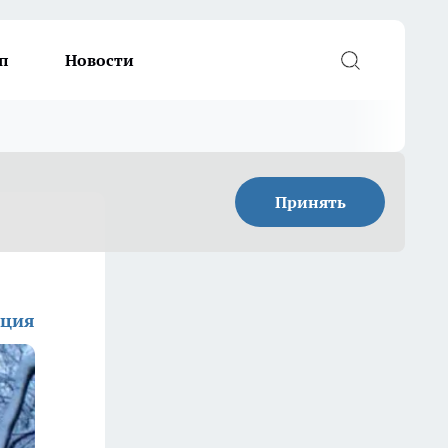
п
Новости
Принять
кция