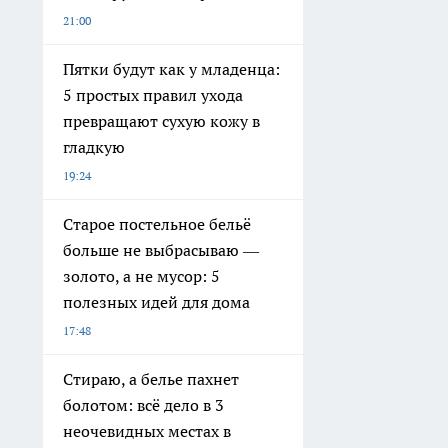
21:00
Пятки будут как у младенца:
5 простых правил ухода
превращают сухую кожу в
гладкую
19:24
Старое постельное бельё
больше не выбрасываю —
золото, а не мусор: 5
полезных идей для дома
17:48
Стираю, а белье пахнет
болотом: всё дело в 3
неочевидных местах в