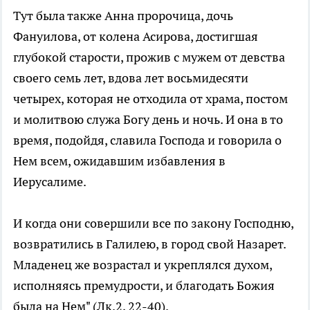
Тут была также Анна пророчица, дочь
Фануилова, от колена Асирова, достигшая
глубокой старости, прожив с мужем от девства
своего семь лет, вдова лет восьмидесяти
четырех, которая не отходила от храма, постом
и молитвою служа Богу день и ночь. И она в то
время, подойдя, славила Господа и говорила о
Нем всем, ожидавшим избавления в
Иерусалиме.
И когда они совершили все по закону Господню,
возвратились в Галилею, в город свой Назарет.
Младенец же возрастал и укреплялся духом,
исполняясь премудрости, и благодать Божия
была на Нем" (Лк.2, 22-40).