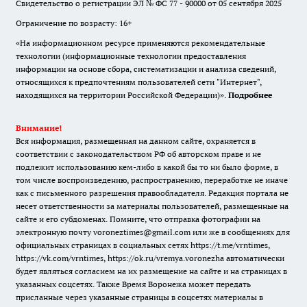
Свидетельство о регистрации ЭЛ № ФС 77 - 90000 от 05 сентября 2025
Ограничение по возрасту: 16+
«На информационном ресурсе применяются рекомендательные
технологии (информационные технологии предоставления
информации на основе сбора, систематизации и анализа сведений,
относящихся к предпочтениям пользователей сети "Интернет",
находящихся на территории Российской Федерации)».
Подробнее
Внимание!
Вся информация, размещенная на данном сайте, охраняется в
соответствии с законодательством РФ об авторском праве и не
подлежит использованию кем-либо в какой бы то ни было форме, в
том числе воспроизведению, распространению, переработке не иначе
как с письменного разрешения правообладателя. Редакция портала не
несет ответственности за материалы пользователей, размещенные на
сайте и его субдоменах. Помните, что отправка фотографии на
электронную почту voroneztimes@gmail.com или же в сообщениях для
официальных страницах в социальных сетях
https://t.me/vrntimes
,
https://vk.com/vrntimes
,
https://ok.ru/vremya.voronezha
автоматически
будет являться согласием на их размещение на сайте и на страницах в
указанных соцсетях. Также Время Воронежа может передать
присланные через указанные страницы в соцсетях материалы в