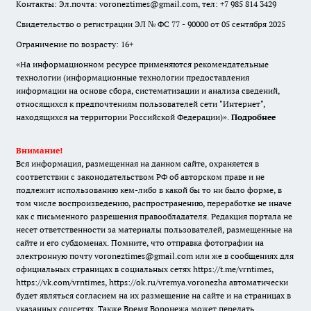
Контакты: Эл.почта: voroneztimes@gmail.com, тел: +7 985 814 3429
Свидетельство о регистрации ЭЛ № ФС 77 - 90000 от 05 сентября 2025
Ограничение по возрасту: 16+
«На информационном ресурсе применяются рекомендательные
технологии (информационные технологии предоставления
информации на основе сбора, систематизации и анализа сведений,
относящихся к предпочтениям пользователей сети "Интернет",
находящихся на территории Российской Федерации)».
Подробнее
Внимание!
Вся информация, размещенная на данном сайте, охраняется в
соответствии с законодательством РФ об авторском праве и не
подлежит использованию кем-либо в какой бы то ни было форме, в
том числе воспроизведению, распространению, переработке не иначе
как с письменного разрешения правообладателя. Редакция портала не
несет ответственности за материалы пользователей, размещенные на
сайте и его субдоменах. Помните, что отправка фотографии на
электронную почту voroneztimes@gmail.com или же в сообщениях для
официальных страницах в социальных сетях
https://t.me/vrntimes
,
https://vk.com/vrntimes
,
https://ok.ru/vremya.voronezha
автоматически
будет являться согласием на их размещение на сайте и на страницах в
указанных соцсетях. Также Время Воронежа может передать