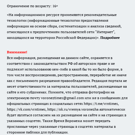
Ограничение по возрасту: 16+
«На информационном ресурсе применяются рекомендательные
технологии (информационные технологии предоставления
информации на основе сбора, систематизации и анализа сведений,
относящихся к предпочтениям пользователей сети "Интернет",
находящихся на территории Российской Федерации)».
Подробнее
Внимание!
Вся информация, размещенная на данном сайте, охраняется в
соответствии с законодательством РФ об авторском праве и не
подлежит использованию кем-либо в какой бы то ни было форме, в
том числе воспроизведению, распространению, переработке не иначе
как с письменного разрешения правообладателя. Редакция портала не
несет ответственности за материалы пользователей, размещенные на
сайте и его субдоменах. Помните, что отправка фотографии на
электронную почту voroneztimes@gmail.com или же в сообщениях для
официальных страницах в социальных сетях
https://t.me/vrntimes
,
https://vk.com/vrntimes
,
https://ok.ru/vremya.voronezha
автоматически
будет являться согласием на их размещение на сайте и на страницах в
указанных соцсетях. Также Время Воронежа может передать
присланные через указанные страницы в соцсетях материалы в
сторонние паблики для публикации.