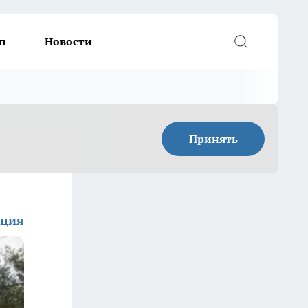
п
Новости
Принять
кция